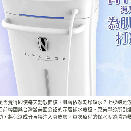
是否覺得即使每天勤敷面膜，肌膚依然乾燥缺水？上妝總是浮粉、
目前韓國與台灣醫美圈公認的深層補水療程。原美學診所引
助，將保濕成分直接注入真皮層，單次療程的保水度遠勝過