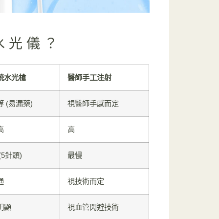
能水光儀？
統水光槍
醫師手工注射
等 (易漏藥)
視醫師手感而定
高
高
(5針頭)
最慢
通
視技術而定
明顯
視血管閃避技術