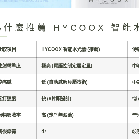
為什麼推薦 HYCOOX 智
比較項目
HYCOOX 智能水光儀 (推薦)
傳
注射精準度
極高 (電腦控制定層定量)
中
疼痛感
低 (自動感應負壓技術)
中
施打速度
快 (9針頭設計)
慢 
藥物吸收率
高 (幾乎無漏藥)
普
術後瘀青
少
較