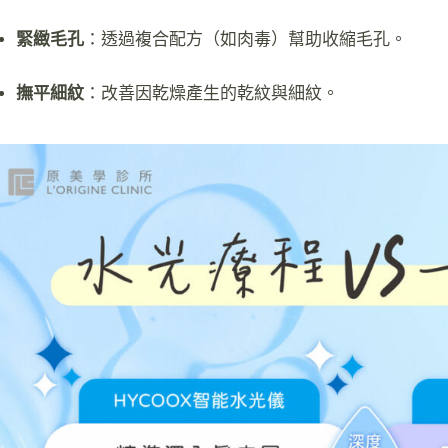
緊緻毛孔
：透過複合配方（如肉毒）幫助收縮毛孔。
撫平細紋
：改善因乾燥產生的乾紋與細紋。