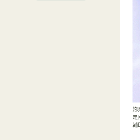
妳
是
輔