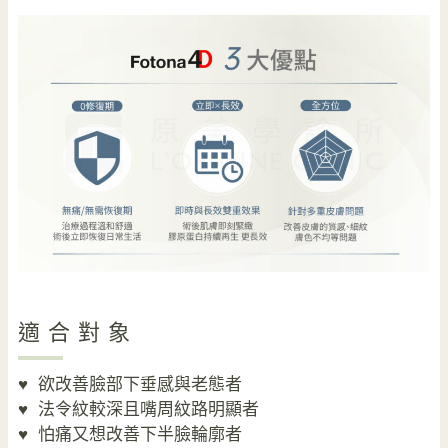
適合對象
♥
欲改善臉部下垂感與老態者
♥
法令紋較深且嘴周紋路明顯者
♥
怕痛又想改善下半臉輪廓者