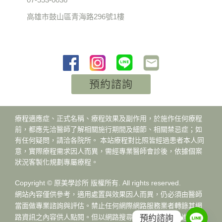
高雄市鼓山區青海路296號1樓
預約諮詢
療程適應症、正式名稱、療程效果及副作用，於施作任何療程
前，都應先洽醫師了解相關施行期間及細節、相關禁忌症；如
有任何疑問，請洽各院所。 本站療程對比照皆經過患者本人同
意，實際療程需求因人而異，需經專業醫師會診後，依據個案
狀況客製化規劃專屬療程。
Copyright © 原美學診所 版權所有. All rights reserved.
網站內容僅供參考，適用處置與效果因人而異，仍必須由醫師
當面做專業諮詢與評估。禁止任何網際網路服務業者轉錄其網
預約諮詢
路資訊之內容供人點閱。但以網路搜尋或超連結方式，進入醫