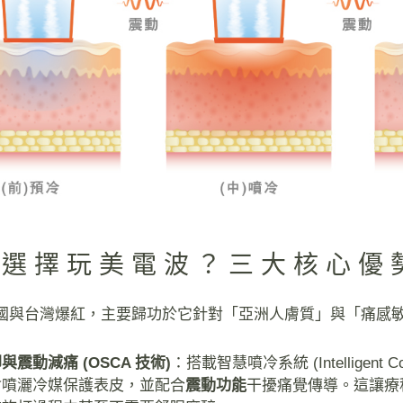
麼選擇玩美電波？三大核心優
 能在韓國與台灣爆紅，主要歸功於它針對「亞洲人膚質」與「痛
與震動減痛 (OSCA 技術)
：搭載智慧噴冷系統 (Intelligent C
會噴灑冷媒保護表皮，並配合
震動功能
干擾痛覺傳導。這讓療