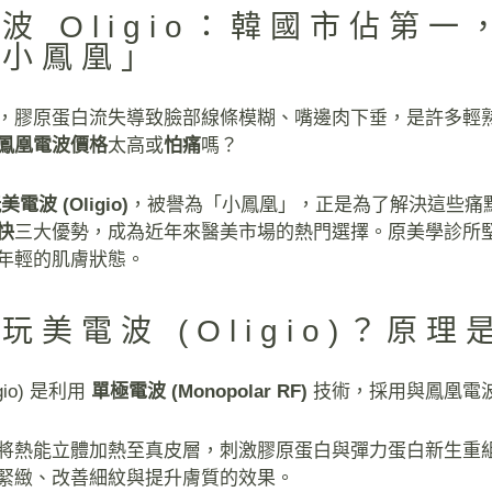
波 Oligio：韓國市佔第一
「小鳳凰」
，膠原蛋白流失導致臉部線條模糊、嘴邊肉下垂，是許多輕
鳳凰電波價格
太高或
怕痛
嗎？
美電波 (Oligio)
，被譽為「小鳳凰」，正是為了解決這些痛
快
三大優勢，成為近年來醫美市場的熱門選擇。原美學診所
年輕的肌膚狀態。
玩美電波 (Oligio)？原
gio) 是利用
單極電波 (Monopolar RF)
技術，採用與鳳凰電
將熱能立體加熱至真皮層，刺激膠原蛋白與彈力蛋白新生重
緊緻、改善細紋與提升膚質的效果。