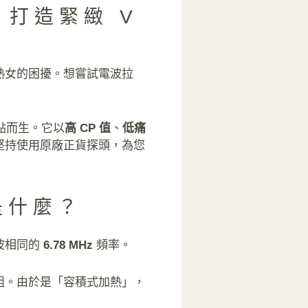
，打造緊緻 V
熟女的困擾。想嘗試電波拉
點而生。它以
高 CP 值
、
低痛
堅持使用原廠正貨探頭，為您
理是什麼？
波相同的
6.78 MHz
頻率。
組。由於是「容積式加熱」，