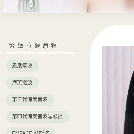
緊緻拉提療程
鳳凰電波
海芙電波
第三代海芙音波
第四代海芙音波媚必提
EMFACE 菲斯波