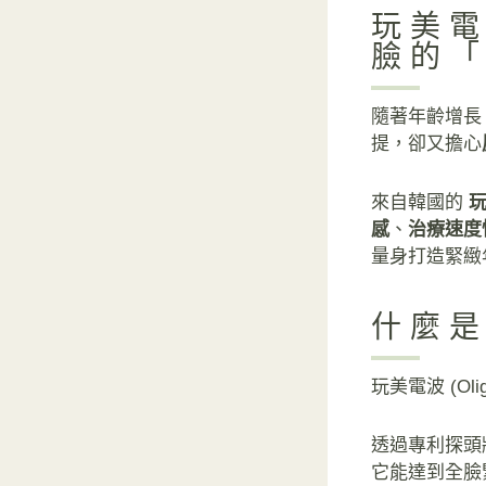
玩美電
臉的
隨著年齡增長
提，卻又擔心
來自韓國的
玩
感
、
治療速度
量身打造緊緻
什麼是
玩美電波 (Oli
透過專利探頭
它能達到全臉