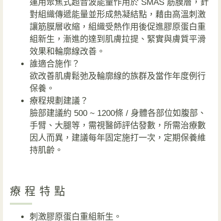
運用聚焦式超音波能量作用於 SMAS 筋膜層，針
對組織傳遞能量並形成熱凝結點，藉由高溫刺激
讓筋膜層收縮，組織受熱作用後促進膠原蛋白重
組新生，漸進的達到肌膚拉提、緊實與膚質平滑
效果和輪廓線改善。
誰適合施作？
欲改善肌膚鬆弛及輪廓線的族群及當作年度例行
保養。
療程規劃建議？
臉部建議約 500 ~ 1200條 / 身體各部位如腹部、
手臂、大腿等，需視醫師評估發數，所需治療數
因人而異，建議每年固定施打一次，定期保養維
持肌齡。
療程特點
刺激膠原蛋白重組新生。