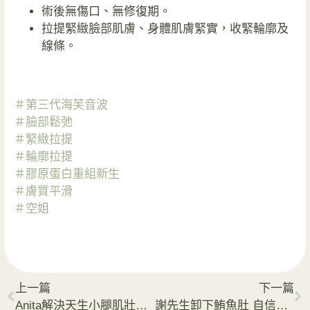
術後無傷口、無修復期。
拉提緊緻臉部肌膚、身體肌膚緊實，收緊輪廓及
線條。
＃第三代海芙音波
＃臉部鬆弛
＃緊緻拉提
＃輪廓拉提
＃膠原蛋白重組新生
＃膚質平滑
＃空姐
上一篇
下一篇
Anita解決天生小腿肌壯碩的困擾
謝先生卸下鮪魚肚 自信穿搭更有型