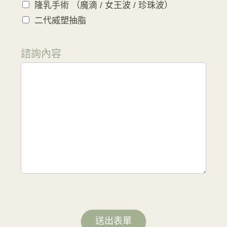
隆乳手術 （魔滴 / 女王波 / 珍珠波）
二代威塑抽脂
諮詢內容
送出表單