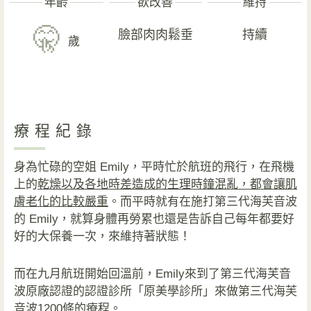
年齡
欲改善
維持
🤫
臉部肉肉鬆垂
持續
歲
療程紀錄
身為忙碌的空姐 Emily，平時忙於航班的飛行，在飛機
上的
乾燥以及各地時差造成的生理時鐘混亂，都會讓肌
膚老化的比較嚴重
。而平時就有在施打第三代海芙音波
的 Emily，就算身體再勞累也還是告訴自己每年都要好
好的大保養一次，來維持著狀態！
而在九月航班開始回溫前，Emily來到了第三代海芙音
波原廠認證的認證診所「原美學診所」來做第三代海芙
音波1200條的療程。