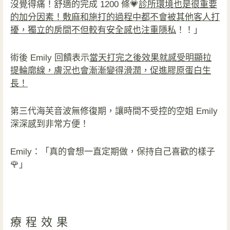
沒覺得痛！舒適的完成 1200 條💗
診所環境也是很重要
的加分因素！敷麻和施打的過程中都不會被其他客人打
擾，獨立的房間不但較有安全感也注重隱私
！！」
術後 Emily 回饋表示
當天打完之後效果就感受明顯拉
提輪廓線，膚況也會漸漸變得滑潤，促進膠原蛋白生
長！
第三代海芙音波無修復期，讓時間不受控的空姐 Emily
深深感到非常方便！
Emily：「真的會想一直定期做，保持自己喜歡的樣子
🌹」
療程效果