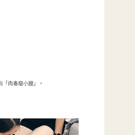
向「肉毒瘦小腿」。