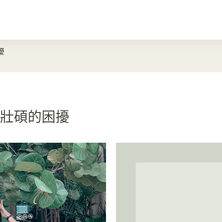
擾
肌壯碩的困擾