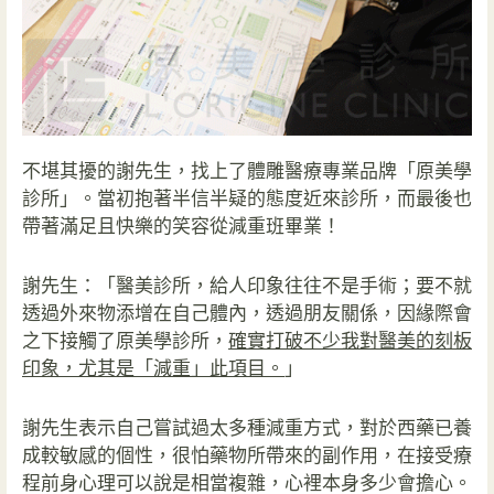
不堪其擾的謝先生，找上了體雕醫療專業品牌「原美學
診所」。當初抱著半信半疑的態度近來診所，而最後也
帶著滿足且快樂的笑容從減重班畢業！
謝先生：「醫美診所，給人印象往往不是手術；要不就
透過外來物添增在自己體內，透過朋友關係，因緣際會
之下接觸了原美學診所，
確實打破不少我對醫美的刻板
印象，尤其是「減重」此項目。
」
謝先生表示自己嘗試過太多種減重方式，對於西藥已養
成較敏感的個性，很怕藥物所帶來的副作用，在接受療
程前身心理可以說是相當複雜，心裡本身多少會擔心。