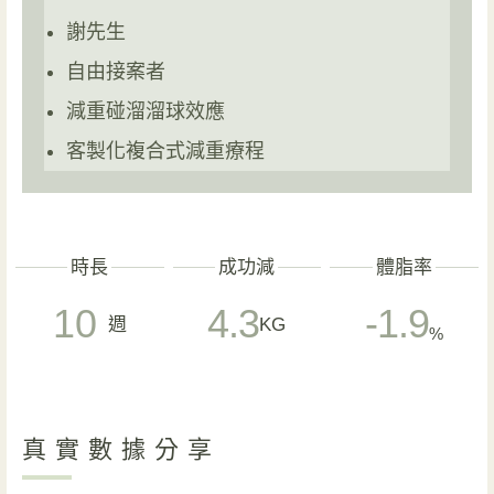
謝先生
自由接案者
減重碰
溜溜球效應
客製化複合式減重療程
時長
成功減
體脂率
10
4.3
-1.9
週
KG
%
真實數據分享