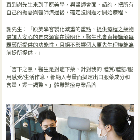
直到謝先生來到了原美學，與醫師會面、諮詢，把所有
自己的擔憂與醫師溝通後，確定沒問題才開始療程。
謝先生：「原美學
客製化減重
的重點，
提供療程之藥物
最讓人安心的是來源實在
透明化
，醫生也會直接講解每
顆藥所提供的功能性，且絕不影響個人原先生理機能為
前提所提供。
」
「言下之意，醫生是對症下藥，針對我的
體質/體態/服
用感受/生活作息
，都納入考量而擬定出口服藥成分和
含量，逐一調整。」
體雕醫療專業品牌