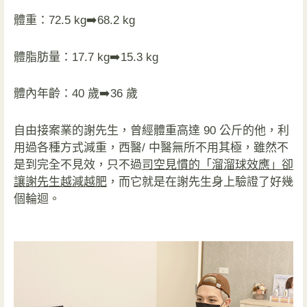
體重：72.5 kg➡️68.2 kg
體脂肪量：17.7 kg➡️15.3 kg
體內年齡：40 歲➡️36 歲
自由接案業的謝先生，​​曾經體重高達 90 公斤的他，利
用過各種方式減重，西醫/ 中醫無所不用其極，雖然不
是到完全不見效，只不過
司空見慣的「溜溜球效應」卻
讓謝先生越減越肥
，而它就是在謝先生身上驗證了好幾
個輪迴。