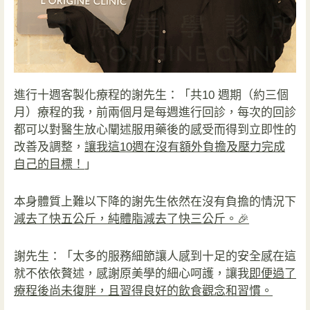
進行十週客製化療程的謝先生：「共10 週期（約三個
月）療程的我，前兩個月是每週進行回診，每次的回診
都可以對醫生放心闡述服用藥後的感受而得到立即性的
改善及調整，
讓我這10週在沒有額外負擔及壓力完成
自己的目標！
」
本身體質上難以下降的謝先生依然在沒有負擔的情況下
減去了快五公斤，純體脂減去了快三公斤。🎉
謝先生：「太多的服務細節讓人感到十足的安全感在這
就不依依贅述，感謝原美學的細心呵護，讓我
即便過了
療程後尚未復胖，且習得良好的飲食觀念和習慣。