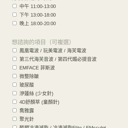
中午 11:00-13:00
下午 13:00-18:00
晚上 18:00-20:00
想諮詢的項目（可複選）
鳳凰電波 / 玩美電波 / 海芙電波
第三代海芙音波 / 第四代媚必提音波
EMFACE 菲斯波
微整除皺
玻尿酸
洢蓮絲 (少女針)
4D舒顏萃 (童顏針)
喬雅露
聚光針
酷塑冷凍減脂 / 冷凍減脂Elite / EMsculpt