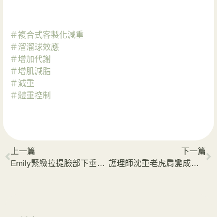
＃複合式客製化減重
＃溜溜球效應
＃增加代謝
＃增肌減脂
＃減重
＃體重控制
上一篇
下一篇
Emily緊緻拉提臉部下垂肉肉 維持漂亮V臉
護理師沈重老虎肩變成天鵝頸