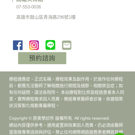
07-553-0036
高雄市鼓山區青海路296號1樓
預約諮詢
療程適應症、正式名稱、療程效果及副作用，於施作任何療程
前，都應先洽醫師了解相關施行期間及細節、相關禁忌症；如
有任何疑問，請洽各院所。 本站療程對比照皆經過患者本人同
意，實際療程需求因人而異，需經專業醫師會診後，依據個案
狀況客製化規劃專屬療程。
Copyright © 原美學診所 版權所有. All rights reserved.
網站內容僅供參考，適用處置與效果因人而異，仍必須由醫師
當面做專業諮詢與評估。禁止任何網際網路服務業者轉錄其網