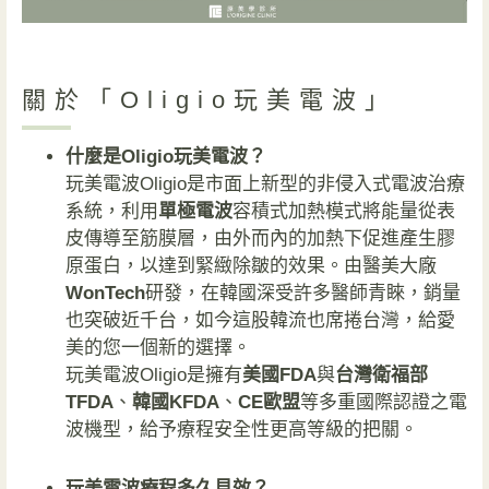
關於「Oligio玩美電波」
什麼是Oligio玩美電波？
玩美電波Oligio是市面上新型的非侵入式電波治療
系統，利用
單極電波
容積式加熱模式將能量從表
皮傳導至筋膜層，由外而內的加熱下促進產生膠
原蛋白，以達到緊緻除皺的效果。由醫美大廠
WonTech
研發，在韓國深受許多醫師青睞，銷量
也突破近千台，如今這股韓流也席捲台灣，給愛
美的您一個新的選擇。
玩美電波Oligio是擁有
美國FDA
與
台灣衛福部
TFDA
、
韓國KFDA
、
CE歐盟
等多重國際認證之電
波機型，給予療程安全性更高等級的把關。
玩美電波療程多久見效？