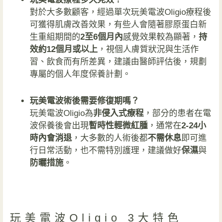
對於大多數顧客，經過單次玩美電波Oligio療程後
可獲得肌膚改善效果，有些人會隨著膠原蛋白新
生重組期間的
2至6個月內
感覺效果較為顯著，
持
效約12個月或以上
，視個人膚質狀況與生活作
習、飲食而有所差異，建議由醫師評估後，規劃
專屬的個人年度保養計劃。
玩美電波術後需要修復期嗎？
玩美電波Oligio為
非侵入式療程
，部分的患者在電
波保養後會出現
暫時性輕微紅腫
，通常在
2-24小
時內會消退
，大多數的人術後都
不需休息
即可進
行日常活動，也不需特別護理，建議做好
保濕
與
防曬措施
。
玩美電波Oligio 3大特色