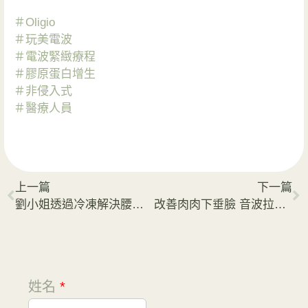
＃Oligio
＃玩美電波
＃電波緊緻療程
＃膠原蛋白增生
＃非侵入式
＃醫療人員
上一篇
下一篇
劉小姐透過冷凍解決腰線不明顯的問題
改善肉肉下垂臉 音波拉提出完美輪廓線
姓名
*