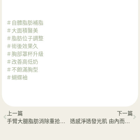
＃自體脂肪補脂
＃大面積醫美
＃脂肪位子調整
＃術後效果久
＃胸部罩杯升級
＃改善高低奶
＃不飽滿胸型
＃蝴蝶袖
上一篇
下一篇
手臂大腿脂肪消除重拾纖細時髦感
透感淨透發光肌 由內而外光澤感