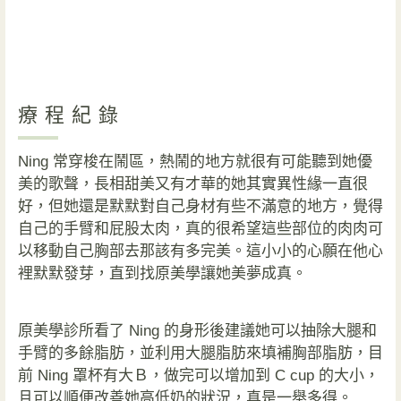
療程紀錄
Ning 常穿梭在鬧區，熱鬧的地方就很有可能聽到她優
美的歌聲，長相甜美又有才華的她其實異性緣一直很
好，但她還是默默對自己身材有些不滿意的地方，覺得
自己的手臂和屁股太肉，真的很希望這些部位的肉肉可
以移動自己胸部去那該有多完美。這小小的心願在他心
裡默默發芽，直到找原美學讓她美夢成真。
原美學診所看了 Ning 的身形後建議她可以抽除大腿和
手臂的多餘脂肪，並利用大腿脂肪來填補胸部脂肪，目
前 Ning 罩杯有大Ｂ，做完可以增加到 C cup 的大小，
且可以順便改善她高低奶的狀況，真是一舉多得。