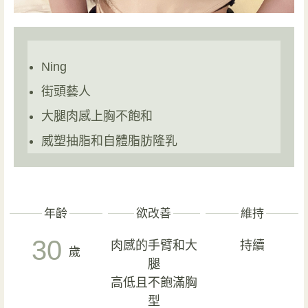
Ning
街頭藝人
大腿肉感上胸不飽和
威塑抽脂和自體脂肪隆乳
年齡
欲改善
維持
30
肉感的手臂和大
持續
歲
腿
高低且不飽滿胸
型