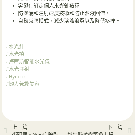
客製化訂定個人水光針療程
防滲漏和注射速度技術和防止溶液回流。
自動感應模式，減少溶液浪費以及降低疼痛。
#水光針
#水光槍
#海庫斯智能水光儀
#水光注射
#Hycoox
#懶人急救美容
上一篇
下一篇
街頭藝人Ning自體脂肪調整高低奶
鬆垮臉蛻變緊緻上提嫩齡臉