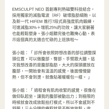
EMSCULPT NEO 首創專利熱磁雙科技結合，
採用獨家的減脂電波（RF）破壞脂肪細胞，以
及新一代 HIFEM 進行7段式高強度肌肉鍛練，
可達
減脂30%＋增肌25%的功效，
讓大家躺著
也能輕鬆塑身。張小姐聽完後也難掩心動，表
示這個真的太適合忙碌的上班族啦～
張小姐：「 診所會依照妳想改善的部位調整探
頭位置，可以做腹部、臀部、手臂跟大腿。這
次我想改善的是腹部脂肪，大大的探頭擺放在
腹部，一開始會有溫溫的感覺，後面慢慢變
熱，但不會到燙，就像貼著暖暖包一樣。 」
張小姐：「 過程會有肌肉收緊的感覺，很像在
做仰臥起坐，讓我的腹部被動出力；到極限的
時候就會改成放鬆拍打模式，所以不會感到不
舒服！三十分鐘的療程就是不斷地放鬆、收