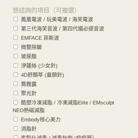
想諮詢的項目（可複選）
鳳凰電波 / 玩美電波 / 海芙電波
第三代海芙音波 / 第四代媚必提音波
EMFACE 菲斯波
微整除皺
玻尿酸
洢蓮絲 (少女針)
4D舒顏萃 (童顏針)
喬雅露
聚光針
酷塑冷凍減脂 / 冷凍減脂Elite / EMsculpt
NEO熱磁減脂
Embody核心美力
消脂針