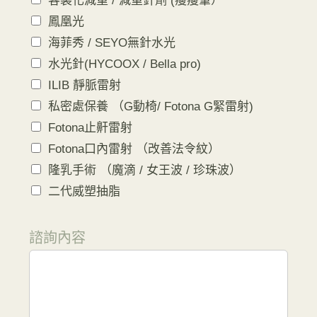
客製化減重 / 減重針劑 (瘦瘦筆）
鳳凰光
海菲秀 / SEYO無針水光
水光針(HYCOOX / Bella pro)
ILIB 靜脈雷射
私密處保養 （G動椅/ Fotona G緊雷射)
Fotona止鼾雷射
Fotona口內雷射 （改善法令紋）
隆乳手術 （魔滴 / 女王波 / 珍珠波）
二代威塑抽脂
諮詢內容