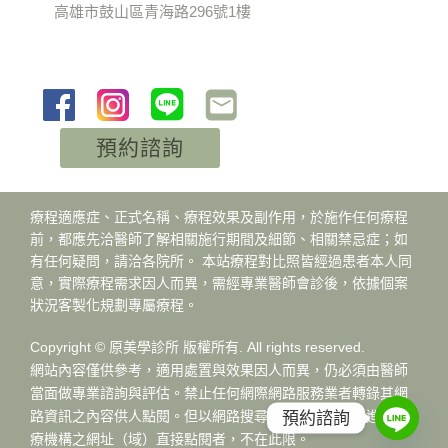
高雄市鼓山區青海路296號1樓
預約諮詢
療程適應症、正式名稱、療程效果及副作用，於施作任何療程
前，都應先洽醫師了解相關施行期間及細節、相關禁忌症；如
有任何疑問，請洽各院所。 本站療程對比照皆經過患者本人同
意，實際療程需求因人而異，需經專業醫師會診後，依據個案
狀況客製化規劃專屬療程。
Copyright © 原美學診所 版權所有. All rights reserved.
網站內容僅供參考，適用處置與效果因人而異，仍必須由醫師
當面做專業諮詢與評估。禁止任何網際網路服務業者轉錄其網
預約諮詢
路資訊之內容供人點閱。但以網路搜尋或超連結方式，進入醫
療機構之網址（域）直接點閱者，不在此限。