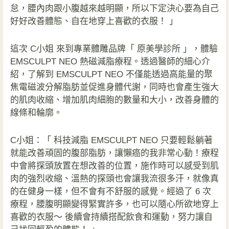
怠，腰內肉跟小腹越來越明顯，所以下定決心要為自己
好好改善體態、自在地穿上喜歡的衣服！ 」
這次
C小姐
來到專業體雕品牌「 原美學診所 」，體驗
EMSCULPT NEO 熱磁減脂療程。透過醫師的細心介
紹，了解到 EMSCULPT NEO 不僅能透過高能量的聚
焦電磁波分解脂肪並促進身體代謝，同時也會產生強大
的肌肉收縮、增加肌肉細胞的數量和大小，改善身體的
線條和輪廓。
C小姐
：「 科技減脂 EMSCULPT NEO 只要輕鬆躺著
就能改善頑固的腹部脂肪，讓懶癌的我非常心動！療程
中會將探頭放置在想改善的位置，施作時可以感受到肌
肉的強烈收縮、溫熱的探頭也會讓我流很多汗，就像真
的在健身一樣，但不會有不舒服的感覺。經過了 6 次
療程，腰腹明顯變得緊實許多，也可以隨心所欲地穿上
喜歡的衣服～ 後續會持續搭配飲食和運動，努力讓自