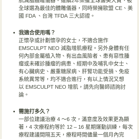
肌減脂體雕儀器。連續2年榮獲全球醫美大賞、被
全球選為最佳的體雕儀器，同時榮擁歐盟 CE、美
國 FDA 、台灣 TFDA 三大認證。
我適合使用嗎？
正懷孕或計劃懷孕的女士，不適合施作
EMSCULPT NEO 減脂增肌療程。另外身體有任
何內部金屬植入物、有出血風險者、患有惡性腫
瘤或未確診腫瘤的病患、經期中及哺乳中女士、
有心臟病史、嚴重糖尿病、肝腎功能受損、免疫
系統異常等，均不適合進行，有以上情況又想
以 EMSCULPT NEO 增肌，請先向醫師諮詢討
論。
需施打多久？
一部位建議治療 4 ～6 次，滿意度及效果更為顯
著，4 次療程約等於 12 – 16 星期運動訓練，每次
療程建議間隔五天，療程時間儘量一個月內完