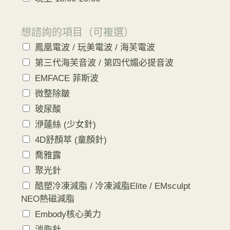
想諮詢的項目（可複選）
鳳凰電波 / 玩美電波 / 海芙電波
第三代海芙音波 / 第四代媚必提音波
EMFACE 菲斯波
微整除皺
玻尿酸
洢蓮絲 (少女針)
4D舒顏萃 (童顏針)
喬雅露
聚光針
酷塑冷凍減脂 / 冷凍減脂Elite / EMsculpt
NEO熱磁減脂
Embody核心美力
消脂針