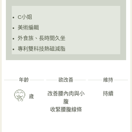
C小姐
美術編輯
外食族、長時間久坐
專利雙科技熱磁減脂
年齡
欲改善
維持
🤫
改善腰內肉與小
持續
歲
腹
收緊腰腹線條