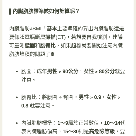
▌
內臟脂肪標準該如何計算呢？
內臟脂肪≠BMI！基本上要準確的算出內臟脂肪還是
要仰賴電腦斷層掃描(CT)，若想要自我檢測，建議
可量測
腰圍
和
腰臀比
，如果超標就要開始注意內臟
脂肪堆積的問題了⛔
腰圍：成年
男性﹥90公分
，
女性﹥80公分
就要
注意。
腰臀比：將腰圍 ÷ 臀圍，
男性﹥0.9
，
女性﹥
0.8
就要注意。
內臟脂肪標準：
1～9
屬於正常數值，
10～14
代
表內臟脂肪偏高，
15～30
則是
高危險等級
，要