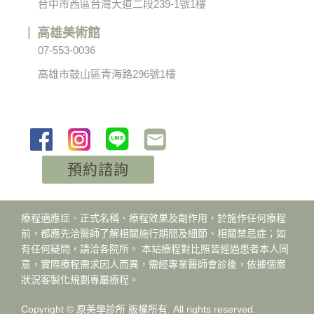
台中市西區台灣大道二段239-1號1樓
高雄美術館
07-553-0036
高雄市鼓山區青海路296號1樓
預約諮詢
療程適應症、正式名稱、療程效果及副作用，於施作任何療程
前，都應先洽醫師了解相關施行期間及細節、相關禁忌症；如
有任何疑問，請洽各院所。 本站療程對比照皆經過患者本人同
意，實際療程需求因人而異，需經專業醫師會診後，依據個案
狀況客製化規劃專屬療程。
Copyright © 原美學診所 版權所有. All rights reserved.