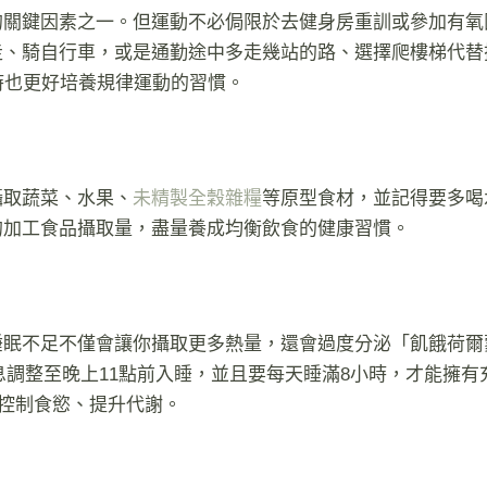
的關鍵因素之一。但運動不必侷限於去健身房重訓或參加有氧
走、騎自行車，或是通勤途中多走幾站的路、選擇爬樓梯代替
時也更好培養規律運動的習慣。
攝取蔬菜、水果、
未精製全穀雜糧
等原型食材，並記得要多喝
的加工食品攝取量，盡量養成均衡飲食的健康習慣。
睡眠不足不僅會讓你攝取更多熱量，還會過度分泌「飢餓荷爾
將作息調整至晚上11點前入睡，並且要每天睡滿8小時，才能擁
效控制食慾、提升代謝。