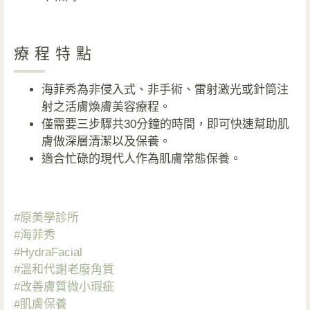
療程特點
海菲秀為非侵入式、非手術、雷射激光或針筒注
射之活膚煥膚美容療程。
僅需要三步驟共30分鐘的時間，即可快速幫助肌
膚做深層清潔以及保養。
適合忙碌的現代人作為肌膚常態保養。
#原美學診所
#海菲秀
#HydraFacial
#溫和代謝老廢角質
#改善膚質微小瑕疵
#肌膚保養