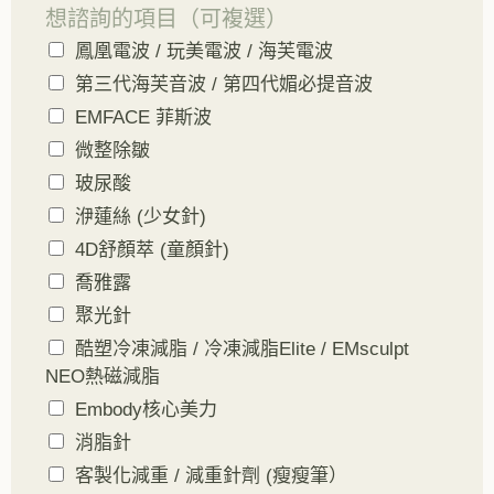
想諮詢的項目（可複選）
鳳凰電波 / 玩美電波 / 海芙電波
第三代海芙音波 / 第四代媚必提音波
EMFACE 菲斯波
微整除皺
玻尿酸
洢蓮絲 (少女針)
4D舒顏萃 (童顏針)
喬雅露
聚光針
酷塑冷凍減脂 / 冷凍減脂Elite / EMsculpt
NEO熱磁減脂
Embody核心美力
消脂針
客製化減重 / 減重針劑 (瘦瘦筆）