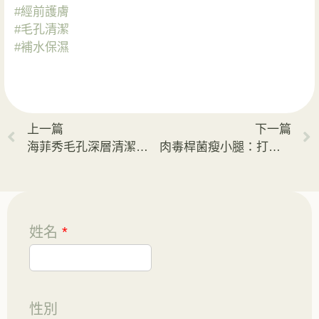
#經前護膚
#毛孔清潔
#補水保濕
上一篇
下一篇
海菲秀毛孔深層清潔初體驗
肉毒桿菌瘦小腿：打造自然纖細腿型，輕鬆擁有女神美腿
姓名
*
性別