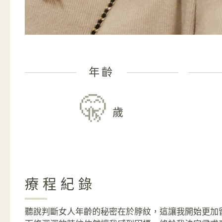
年齡
🤫
歲
療程紀錄
聽說判斷女人年齡的秘密在於脖紋，這讓我開始更加