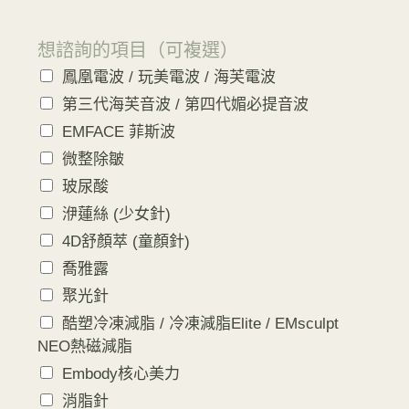
想諮詢的項目（可複選）
鳳凰電波 / 玩美電波 / 海芙電波
第三代海芙音波 / 第四代媚必提音波
EMFACE 菲斯波
微整除皺
玻尿酸
洢蓮絲 (少女針)
4D舒顏萃 (童顏針)
喬雅露
聚光針
酷塑冷凍減脂 / 冷凍減脂Elite / EMsculpt
NEO熱磁減脂
Embody核心美力
消脂針