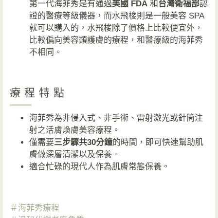
第一代海菲秀是有通過
美國 FDA
和
台灣衛福部
認
證的醫療等級儀器，而水飛梭則是一般美容 SPA
就可以購入的，水飛梭除了價格上比較便宜外，
比較偏向美容類護膚的療程，和醫療級的海菲秀
不相同。
療程特點
海菲秀為非侵入式、非手術、雷射激光或針筒注
射之活膚煥膚美容療程。
僅需要
三步驟共30分鐘
的時間，即可快速幫助肌
膚做深層清潔以及保養。
適合忙碌的現代人作為肌膚常態保養。
＃海菲秀療程