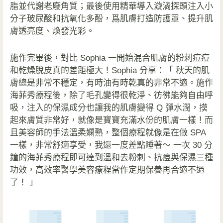
脂並代謝老廢角質；最後使用精華導入漩渦探頭注入小
分子玻尿酸和抗氧化多酚，爲肌膚打造防護罩、提升肌
膚透亮度、煥發光彩。
施作完畢後，對比 Sophia 一開始混合肌膚的粉刺痘痘
和乾燥脫皮真的差距極大！Sophia 分享：「 秋天的肌
膚總是非常不穩定，有時油有時乾真的非常不適。施作
海菲秀療程後，除了毛孔變得很乾淨、彷彿能夠自由呼
吸，注入的保濕成分也讓我的肌膚變得 Q 彈水潤，摸
起來膚質非常好，就像是寶寶充滿水份的肌膚一樣！而
且美容師的手法溫柔嫻熟，整個療程就像是在做 SPA
一樣，非常舒適享受，我還一度差點睡著～ ⼀次 30 分
鐘的海菲秀療程即可達到溫和去粉刺、抗痘與保濕三種
功效，⾼效率醫學美容療程當作定期保養再合適不過
了！ 」