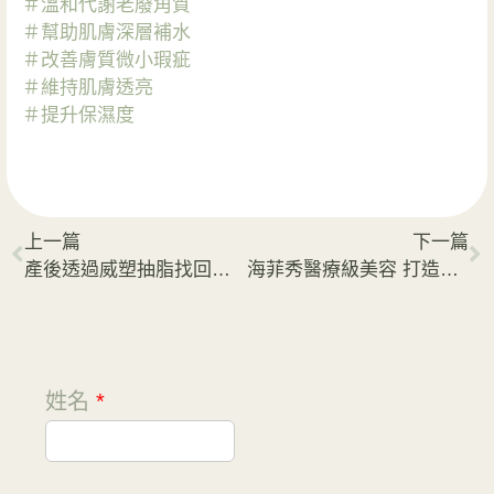
＃溫和代謝老廢角質
＃幫助肌膚深層補水
＃改善膚質微小瑕疵
＃維持肌膚透亮
＃提升保濕度
上一篇
下一篇
產後透過威塑抽脂找回自信身材
海菲秀醫療級美容 打造上鏡美肌
姓名
*