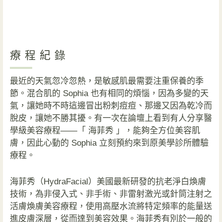
療程紀錄
最近的天氣忽冷忽熱，是敏感肌最需要注重保養的季
節。混合肌的 Sophia 也有相同的煩惱，因為多變的天
氣，讓她時不時這邊冒出粉刺痘痘、那邊又因為乾冷而
脫皮，讓她不勝其擾。有一次在論壇上看到有人分享醫
學級美容療程——「 海菲秀 」，能夠全方位美容肌
膚，因此心動的 Sophia 立刻預約來到原美學診所體驗
療程。
海菲秀（HydraFacial）美國最新研發的抗老淨白煥膚
技術，為非侵入式、非手術、非雷射激光或針筒注射之
活膚煥膚美容療程，使用高壓水流將特定頻率的能量送
進皮膚深層，從而達到美容效果。海菲秀有別於一般的