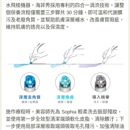
水飛梭機器，海菲秀採用專利的四合一渦流技術，讓整
個保養流程僅需要三步驟共 30 分鐘，即可溫和代謝髒
污及老廢角質，並幫助肌膚深層補水、改善膚質瑕疵，
維持肌膚的透亮以及保濕度。
施作療程時，美容師先為 Sophia 輕柔洗去臉部殘妝，
並使用第一步全效型清潔端頭軟化皮脂、清除髒汙；下
一步使用局部深層吸取端頭吸取毛孔殘污、加強清除油