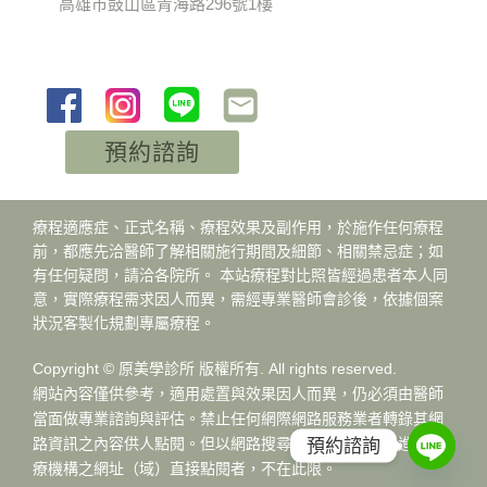
高雄市鼓山區青海路296號1樓
預約諮詢
療程適應症、正式名稱、療程效果及副作用，於施作任何療程
前，都應先洽醫師了解相關施行期間及細節、相關禁忌症；如
有任何疑問，請洽各院所。 本站療程對比照皆經過患者本人同
意，實際療程需求因人而異，需經專業醫師會診後，依據個案
狀況客製化規劃專屬療程。
Copyright © 原美學診所 版權所有. All rights reserved.
網站內容僅供參考，適用處置與效果因人而異，仍必須由醫師
當面做專業諮詢與評估。禁止任何網際網路服務業者轉錄其網
預約諮詢
路資訊之內容供人點閱。但以網路搜尋或超連結方式，進入醫
療機構之網址（域）直接點閱者，不在此限。