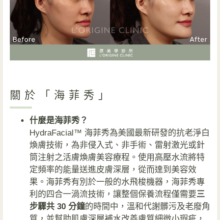
關於「海菲秀」
什麼是海菲秀？
HydraFacial™ 海菲秀為美國最新研發的抗老淨白
煥膚技術，為非侵入式、非手術、雷射激光或針
筒注射之活膚煥膚美容療程。使用高壓水流將特
定頻率的能量送進皮膚深層，從而達到美容效
果。海菲秀有別於一般的水飛梭機器，海菲秀專
利的四合一渦流技術，讓整個保養流程僅需要
三
步驟共 30 分鐘
的時間中，溫和代謝髒污及老廢角
質，並幫助肌膚深層補水改善膚質細微小瑕疵，