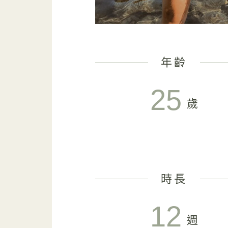
年齡
25
歲
時長
12
週