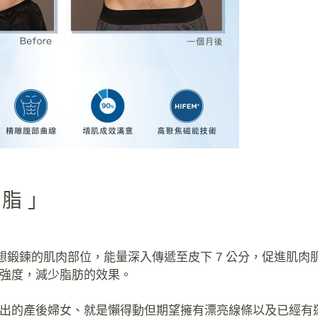
減脂」
於想鍛鍊的肌肉部位，能量深入傳遞至皮下 7 公分，促進肌肉
強度，減少脂肪的效果。
出的產後婦女、就是懶得動但期望擁有漂亮線條以及已經有