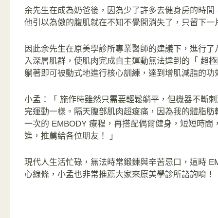
余先生在成為奶爸後，因為少了許多去健身房的時間
他引以為傲的腹肌就在不知不覺間消失了，只留下一
因此余先生在原美學診所專業醫師的建議下，進行了八堂
入深層肌群，使肌肉完成自主運動無法達到的「 超
躺著即可被動式地進行核心訓練，達到增肌減脂的功
小孟：「 施作時雖然只需要輕鬆躺平，但機器不斷
完運動一樣。隔天腹部肌肉超痠痛，因為我的體脂肪
一次的 EMBODY 療程，再搭配偶爾健身，短短
進，推薦給各位朋友！ 」
現代人生活忙碌，無法時常鍛鍊與辛苦忌口，這時 EM
心線條，小孟也非常推薦大家來原美學診所諮詢唷！