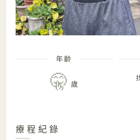
年齡
🤫
歲
療程紀錄