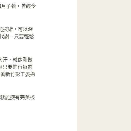
的月子餐，曾經令
磁能技術，可以深
代謝。只要輕鬆
大汗，就像剛做
但只要進行每週
朝著新竹彭于晏邁
鐘就能擁有完美核