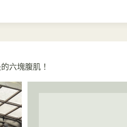
失的六塊腹肌！