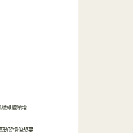
肌纖維體積增
運動習慣但想要