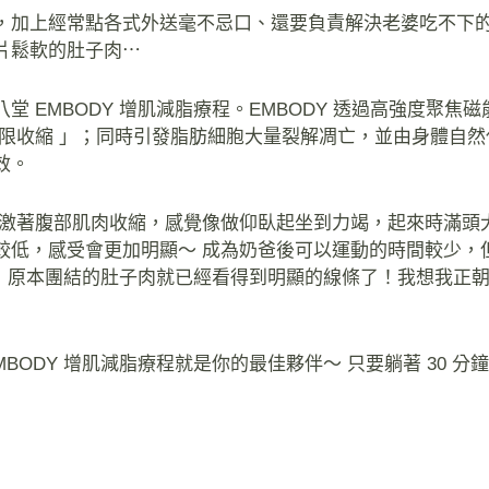
，加上經常點各式外送毫不忌口、還要負責解決老婆吃不下
片鬆軟的肚子肉⋯
 EMBODY 增肌減脂療程。EMBODY 透過高強度聚焦
極限收縮 」；同時引發脂肪細胞大量裂解凋亡，並由身體自然
效。
刺激著腹部肌肉收縮，感覺像做仰臥起坐到力竭，起來時滿頭
較低，感受會更加明顯～ 成為奶爸後可以運動的時間較少，
時間，原本團結的肚子肉就已經看得到明顯的線條了！我想我正
BODY 增肌減脂療程就是你的最佳夥伴～ 只要躺著 30 分