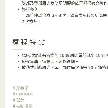
腹部及臀部肌肉線條更明顯的族群都很適合施作
施打多久？
一部位建議治療 6 ~ 8 次，滿意度及效果更為顯著
2 次療程。
療程特點
臨床證實能有效增加 16 % 肌肉量並減少 19 %
療程無痛、無傷口、無修復期。
被動式訓練肌肉，單一部位每次僅需 30 分鐘療
＃
原美學
＃
EMBODY
＃醫美
＃
被動增肌