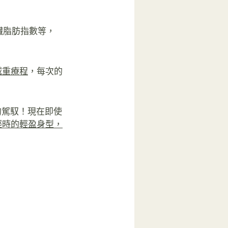
臟脂肪指數等，
減重療程
，每次的
的駕馭！現在即使
輕時的輕盈身型，