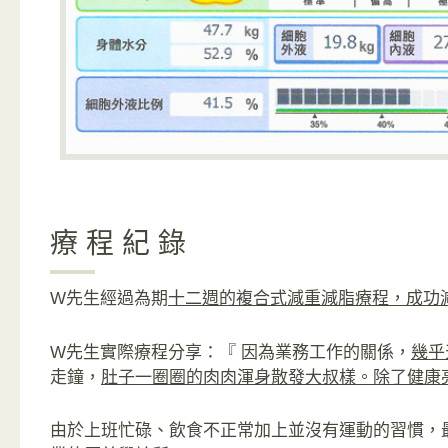
療程紀錄
W先生經過為期
十二週的複合式減重減脂療程，成功減
W先生實際療程分享：『 因為業務工作的關係，
幾乎
走鐘，
肚子一圈圈的肉肉渾身散發大叔樣。除了健康
由於上班忙碌、飲食不正常加上並沒有運動的習慣，最