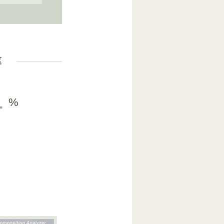
率
1
%