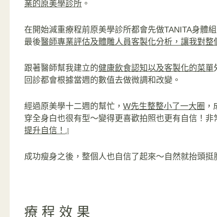
業的原美學診所
。
在開始減重療程前原美學診所都會先做TANITA身體
最後
醫師專業評估及體雕人員客製化分析，讓我對整
跟著醫師幫我建立的
健康飲食認知以及客製化的菜單
回診都會根據當週的數值去做微調和改變。
經過原美學十二週的幫忙，
W先生整整小了一大圈
，
穿全身白也很有型～變得更喜歡拍照也更有自信！非
提升自信！
』
成功瘦身之後，整個人也自信了起來～自然就抬頭挺
療程效果