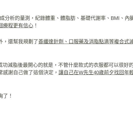
組成分析的量測，紀錄體重、體脂肪、基礎代謝率、BMI、內
個療程更有信心
！
外，還幫我規劃了
善纖達針劑、口服藥及消脂點滴等複合式
成功減脂後最開心的就是，不管什麼款式的衣服都可以很好
常感謝自己做了這個決定，
讓自己在W先生40歲前夕找回年
胸了！