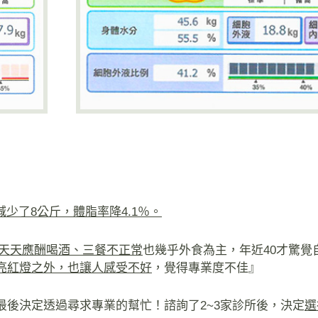
少了8公斤，體脂率降4.1％。
天天應酬喝酒、三餐不正常
也幾乎外食為主，年近40才驚覺
亮紅燈之外，也讓人感受不好
，覺得專業度不佳』
後決定透過尋求專業的幫忙！諮詢了2~3家診所後，決定
選