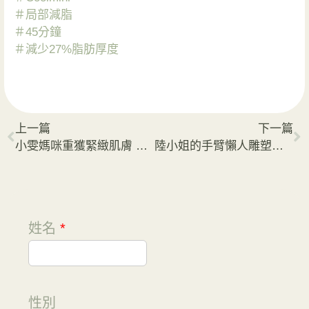
＃局部減脂
＃45分鐘
＃減少27%脂肪厚度
上一篇
下一篇
小雯媽咪重獲緊緻肌膚 膠原蛋白增生更澎潤
陸小姐的手臂懶人雕塑法 躺著追劇也能輕鬆享瘦
姓名
*
性別