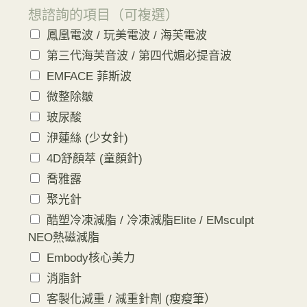
想諮詢的項目（可複選）
鳳凰電波 / 玩美電波 / 海芙電波
第三代海芙音波 / 第四代媚必提音波
EMFACE 菲斯波
微整除皺
玻尿酸
洢蓮絲 (少女針)
4D舒顏萃 (童顏針)
喬雅露
聚光針
酷塑冷凍減脂 / 冷凍減脂Elite / EMsculpt
NEO熱磁減脂
Embody核心美力
消脂針
客製化減重 / 減重針劑 (瘦瘦筆）