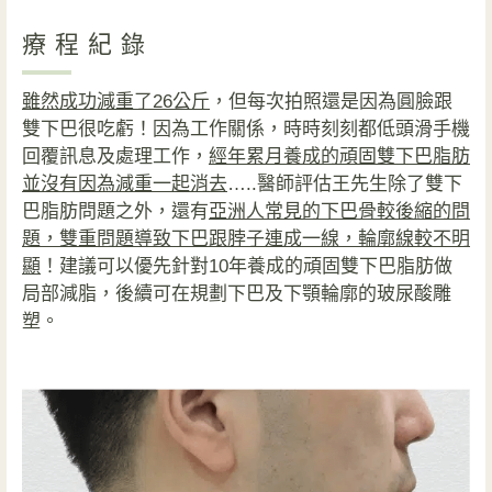
療程紀錄
雖然成功減重了26公斤
，但每次拍照還是因為圓臉跟
雙下巴很吃虧！因為工作關係，時時刻刻都低頭滑手機
回覆訊息及處理工作，
經年累月養成的頑固雙下巴脂肪
並沒有因為減重一起消去
…..醫師評估王先生除了雙下
巴脂肪問題之外，還有
亞洲人常見的下巴骨較後縮的問
題，雙重問題導致下巴跟脖子連成一線，輪廓線較不明
顯
！建議可以優先針對10年養成的頑固雙下巴脂肪做
局部減脂，後續可在規劃下巴及下顎輪廓的玻尿酸雕
塑。