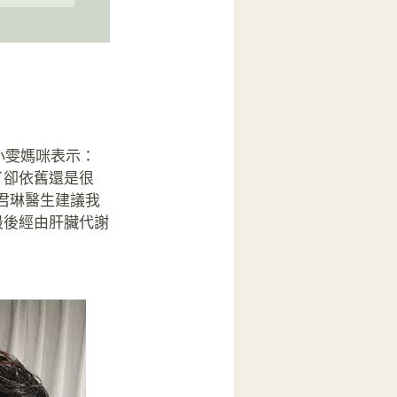
小雯媽咪表示：
了卻依舊還是很
君琳醫生建議我
最後經由肝臟代謝