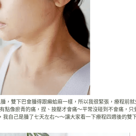
很腫，雙下巴會腫得跟癩蛤麻一樣，所以我很緊張，療程前就
～有點像瘀青的痛，捏、按壓才會痛～平常沒碰到不會痛，只
，我自己是腫了七天左右～～讓大家看一下療程四週後的雙