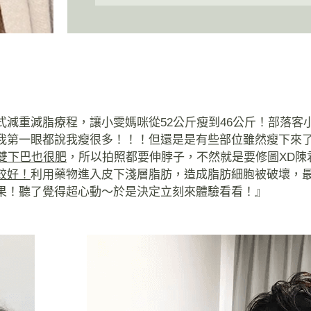
減重減脂療程，讓小雯媽咪從52公斤瘦到46公斤！部落客
我第一眼都說我瘦很多！！！但還是是有些部位雖然瘦下來
雙下巴也很肥
，所以拍照都要伸脖子，不然就是要修圖XD陳
較好！
利用藥物進入皮下淺層脂肪，造成脂肪細胞被破壞，
果！聽了覺得超心動～於是決定立刻來體驗看看！』