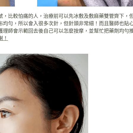
號，比較怕痛的人，治療前可以先冰敷及敷麻藥雙管齊下，
布均勻，所以會入很多次針，但針頭非常細！而且醫師也貼
護理師會示範回去後自己可以怎麼按摩，並幫忙把藥劑均勻
謝！