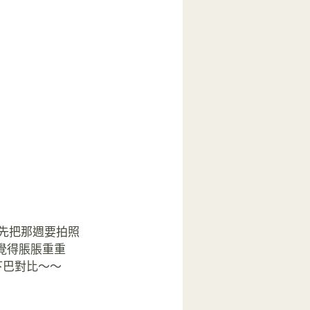
先把那週要拍照
覺得脹脹重重
下巴對比～～