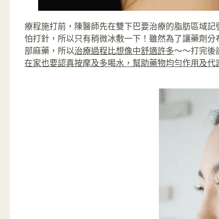
療程施打前，陳醫師先在雙下巴要治療的脂肪區域記
怕打針，所以只有稍微冰敷一下！雖然為了讓藥劑分
部麻藥，所以
治療過程比想像中舒適許多
～～打完後
在家也要認真按摩及多喝水，幫助藥物均勻作用及代