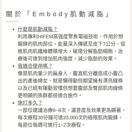
關於「Embody肌動減脂」
什麼是肌動減脂？
利用專利HIFEM高強度聚焦電磁技術，作用於想
鍛鍊的肌肉部位，能量深入傳遞至皮下7公分，促
進肌肉肌纖維體積增大，破壞分解脂肪細胞，治
療後可達到增加肌肉強度，減少脂肪的效果。
我適合使用嗎？
像是肌肉量少的扁身人、腹直肌分離造成小腹凸
出的產後婦女、就是懶得動但期望擁有漂亮線條
以及已經有運動習慣但想要腹部及臀部肌肉線條
更明顯的族群都很適合施作。
施打多久？
一部位建議治療6~8次，滿意度及效果更為顯著，
每次療程30分鐘可達20,000次的極限肌肉鍛鍊，
每部位每週可進行1~2次療程。