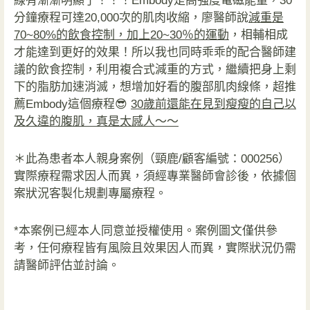
線有漸漸明顯了！！！Embody是高強度電磁能量，30
分鐘療程可達20,000次的肌肉收縮，廖醫師說
減重是
70~80%的飲食控制，加上20~30％的運動
，相輔相成
才能達到更好的效果！所以我也同時乖乖的配合醫師建
議的飲食控制，利用複合式減重的方式，繼續把身上剩
下的脂肪加速消滅，想增加好看的腹部肌肉線條，超推
薦Embody這個療程😎
30歲前還能在見到瘦瘦的自己以
及久違的腹肌，真是太感人～～
＊此為患者本人親身案例（頸鹿/顧客編號：000256）
實際療程需求因人而異，須經專業醫師會診後，依據個
案狀況客製化規劃專屬療程。
*本案例已經本人同意並授權使用。案例圖文僅供參
考，任何療程皆有風險且效果因人而異，實際狀況仍需
請醫師評估並討論。