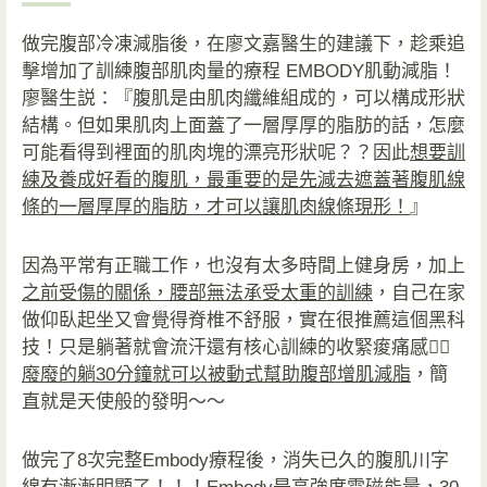
做完腹部冷凍減脂後，在廖文嘉醫生的建議下，趁乘追
擊增加了訓練腹部肌肉量的療程 EMBODY肌動減脂！
廖醫生説：『腹肌是由肌肉纖維組成的，可以構成形狀
結構。但如果肌肉上面蓋了一層厚厚的脂肪的話，怎麼
可能看得到裡面的肌肉塊的漂亮形狀呢？？因此
想要訓
練及養成好看的腹肌，最重要的是先減去遮蓋著腹肌線
條的一層厚厚的脂肪，才可以讓肌肉線條現形！
』
因為平常有正職工作，也沒有太多時間上健身房，加上
之前受傷的關係，腰部無法承受太重的訓練
，自己在家
做仰臥起坐又會覺得脊椎不舒服，實在很推薦這個黑科
技！只是躺著就會流汗還有核心訓練的收緊痠痛感🏋🏼
廢廢的躺30分鐘就可以被動式幫助腹部增肌減脂
，簡
直就是天使般的發明～～
做完了8次完整Embody療程後，消失已久的腹肌川字