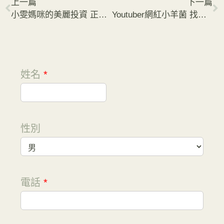
上一篇
下一篇
小雯媽咪的美麗投資 正確減重比產前更瘦
Youtuber網紅小羊菌 找回健康又自信的自己
姓名
*
性別
電話
*