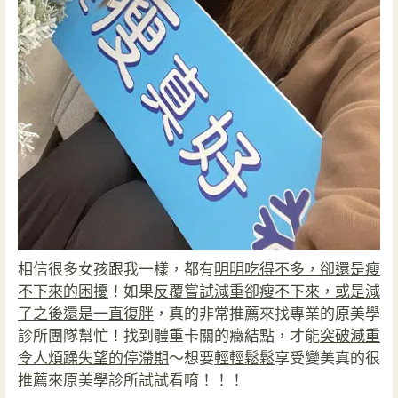
相信很多女孩跟我一樣，都有
明明吃得不多，卻還是瘦
不下來的困擾
！如果
反覆嘗試減重卻瘦不下來，或是減
了之後還是一直復胖
，真的非常推薦來找專業的原美學
診所團隊幫忙！找到體重卡關的癥結點，才能
突破減重
令人煩躁失望的停滯期
～想要
輕輕鬆鬆
享受變美真的很
推薦來原美學診所試試看唷！！！