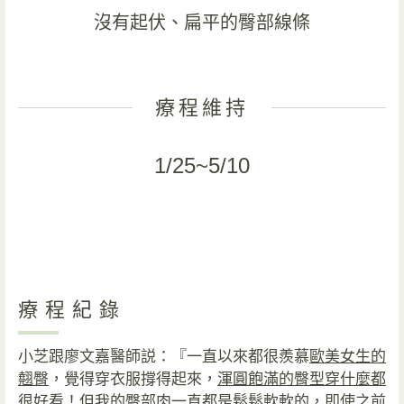
沒有起伏、扁平的臀部線條
療程維持
1/25~5/10
療程紀錄
小芝跟廖文嘉醫師説：『一直以來都很羨慕
歐美女生的
翹臀
，覺得穿衣服撐得起來，
渾圓飽滿的臀型穿什麼都
很好看
！但我的臀部肉一直都是鬆鬆軟軟的，即使之前