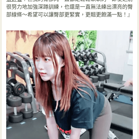
很努力地加強深蹲訓練，也還是一直無法練出漂亮的臀
部線條～希望可以讓臀部更緊實，更翹更飽滿一點！』