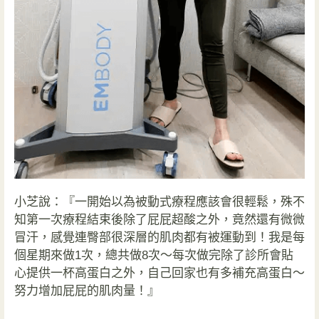
小芝說：『一開始以為被動式療程應該會很輕鬆，殊不
知第一次療程結束後除了屁屁超酸之外，竟然還有微微
冒汗，感覺連臀部很深層的肌肉都有被運動到！我是每
個星期來做1次，總共做8次～每次做完除了診所會貼
心提供一杯高蛋白之外，自己回家也有多補充高蛋白～
努力增加屁屁的肌肉量！』