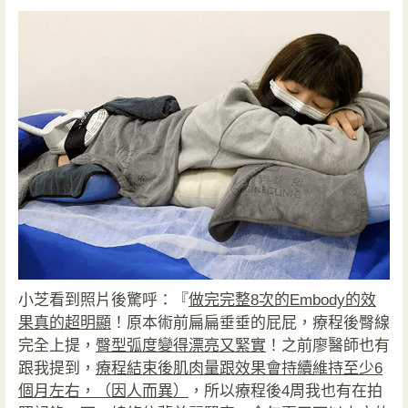
小芝看到照片後驚呼：『
做完完整8次的Embody的效
果真的超明顯
！原本術前扁扁垂垂的屁屁，療程後臀線
完全上提，
臀型弧度變得漂亮又緊實
！之前廖醫師也有
跟我提到，
療程結束後肌肉量跟效果會持續維持至少6
個月左右，（因人而異）
，所以療程後4周我也有在拍