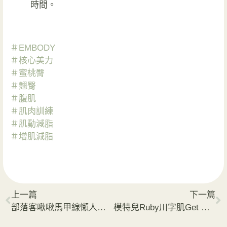
時間。
＃EMBODY
＃核心美力
＃蜜桃臀
＃翹臀
＃腹肌
＃肌肉訓練
＃肌動減脂
＃增肌減脂
上一篇
下一篇
部落客啾啾馬甲線懶人養成術 躺著輕鬆運動練核心
模特兒Ruby川字肌Get 不愛運動的懶人福音