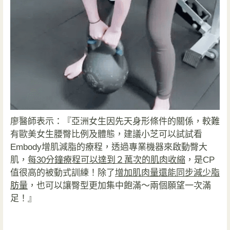
廖醫師表示：『亞洲女生因先天身形條件的關係，較難
有歐美女生腰臀比例及體態，建議小芝可以試試看
Embody增肌減脂的療程，透過專業機器來啟動臀大
肌，
每30分鐘療程可以達到２萬次的肌肉收縮
，是CP
值很高的被動式訓練！除了
增加肌肉量還能同步減少脂
肪量
，也可以讓臀型更加集中飽滿～兩個願望一次滿
足！』