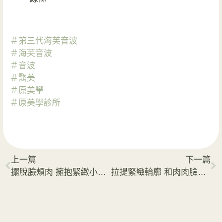
＃第三代海芙音波
＃
海芙音波
＃
音波
＃醫美
＃原美學
＃
原美學診所
上一篇
下一篇
擺脫臉頰肉 擁抱緊緻小V臉
拉提緊緻輪廓 和肉肉臉說掰掰