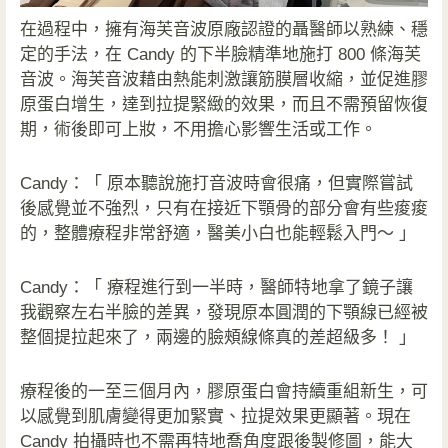
在過程中，擁有海芙音波原廠認證的聶醫師以熟練、穩
定的手法，在 Candy 的下半臉精準地施打 800 條海芙
音波。海芙音波藉由熱能刺激讓筋膜層收縮，並促進膠
原蛋白增生，達到拉提緊緻的效果，而且不需預留恢復
期，術後即可上妝，不用擔心影響生活或工作。
Candy：「 原本聽說施打音波時會很痛，但實際嘗試
後感覺並不強烈，只有在接近下顎骨的部分會有些痠痠
的，整體療程非常舒適，醫美小白也能輕鬆入門～ 」
Candy：「 療程進行到一半時，醫師特地拿了鏡子讓
我觀察左右半臉的差異，發現原本圓潤的下顎線已經被
整個提拉起來了，兩邊的臉頰線條真的差超級多！ 」
療程後的一至三個月內，膠原蛋白會持續重組新生，可
以感覺到肌膚變得更加緊實、拉提效果更顯著。現在
Candy 拍攝時也不需再特地喬角度跟後製修圖，能大