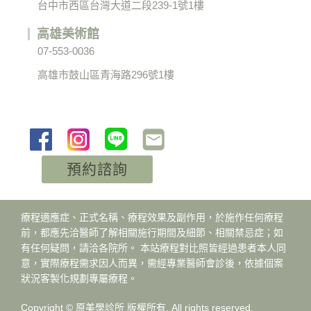
台中市西區台灣大道二段239-1號1樓
高雄美術館
07-553-0036
高雄市鼓山區青海路296號1樓
預約諮詢
療程適應症、正式名稱、療程效果及副作用，於施作任何療程
前，都應先洽醫師了解相關施行期間及細節、相關禁忌症；如
有任何疑問，請洽各院所。 本站療程對比照皆經過患者本人同
意，實際療程需求因人而異，需經專業醫師會診後，依據個案
狀況客製化規劃專屬療程。
Copyright © 原美學診所 版權所有. All rights reserved.