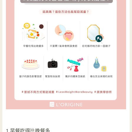
1.早餐吃得比晚餐多