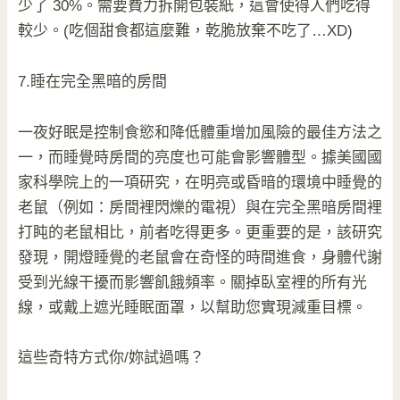
少了 30%。需要費力拆開包裝紙，這會使得人們吃得
較少。(吃個甜食都這麼難，乾脆放棄不吃了…XD)
7.睡在完全黑暗的房間
一夜好眠是控制食慾和降低體重增加風險的最佳方法之
一，而睡覺時房間的亮度也可能會影響體型。據美國國
家科學院上的一項研究，在明亮或昏暗的環境中睡覺的
老鼠（例如：房間裡閃爍的電視）與在完全黑暗房間裡
打盹的老鼠相比，前者吃得更多。更重要的是，該研究
發現，開燈睡覺的老鼠會在奇怪的時間進食，身體代謝
受到光線干擾而影響飢餓頻率。關掉臥室裡的所有光
線，或戴上遮光睡眠面罩，以幫助您實現減重目標。
這些奇特方式你/妳試過嗎？