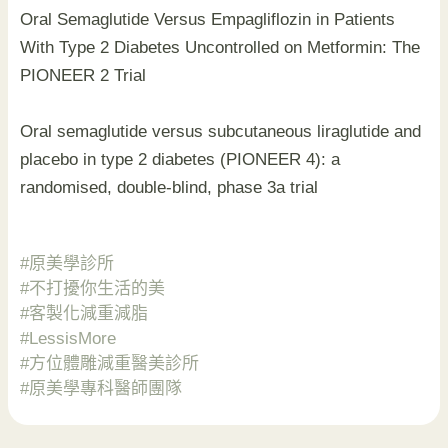
Oral Semaglutide Versus Empagliflozin in Patients
With Type 2 Diabetes Uncontrolled on Metformin: The
PIONEER 2 Trial
Oral semaglutide versus subcutaneous liraglutide and
placebo in type 2 diabetes (PIONEER 4): a
randomised, double-blind, phase 3a trial
#原美學診所
#不打擾你生活的美
#客製化減重減脂
#LessisMore
#方位體雕減重醫美診所
#原美學專科醫師團隊