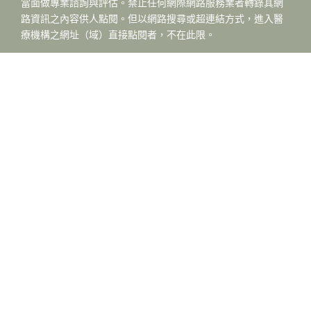
當面做專業諮詢與評估。禁止任何網際網路服務業者轉錄其網
路資訊之內容供人點閱。但以網路搜尋或超連結方式，進入醫
療機構之網址（域）直接點閱者，不在此限。