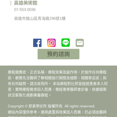
高雄美術館
07-553-0036
高雄市鼓山區青海路296號1樓
預約諮詢
療程適應症、正式名稱、療程效果及副作用，於施作任何療程
前，都應先洽醫師了解相關施行期間及細節、相關禁忌症；如
有任何疑問，請洽各院所。 本站療程對比照皆經過患者本人同
意，實際療程需求因人而異，需經專業醫師會診後，依據個案
狀況客製化規劃專屬療程。
Copyright © 原美學診所 版權所有. All rights reserved.
網站內容僅供參考，適用處置與效果因人而異，仍必須由醫師