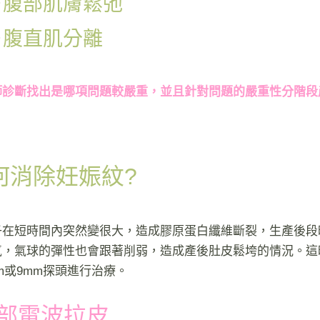
－腹部肌膚鬆弛
－腹直肌分離
師診斷找出是哪項問題較嚴重，並且針對問題的嚴重性分階段
何消除妊娠紋?
子在短時間內突然變很大，造成膠原蛋白纖維斷裂，生產後段
氣，氣球的彈性也會跟著削弱，造成產後肚皮鬆垮的情況。這
m或9mm探頭進行治療。
腹部電波拉皮