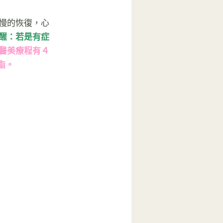
慢的恢復，心
醒：若是有症
醫美療程有４
脂。