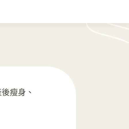
產後瘦身、