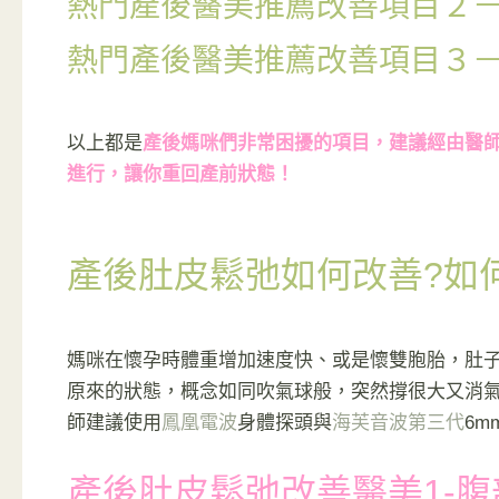
熱門產後醫美推薦改善項目２
熱門產後醫美推薦改善項目３
以上都是
產後媽咪們非常困擾的項目，建議經由醫
進行，讓你重回產前狀態！
產後肚皮鬆弛如何改善?
如
媽咪在懷孕時體重增加速度快、或是懷雙胞胎，肚
原來的狀態，概念如同吹氣球般，突然撐很大又消
師建議使用
鳳凰電波
身體探頭與
海芙音波第三代
6m
產後肚皮鬆弛改善醫美1-