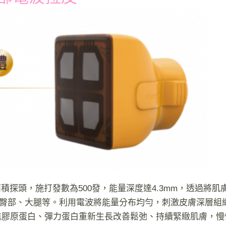
積探頭，施打發數為500發，能量深度達4.3mm，透過將肌
部、臀部、大腿等。利用電波將能量分布均勻，刺激皮膚深層組
進膠原蛋白、彈力蛋白重新生長改善鬆弛、持續緊緻肌膚，慢