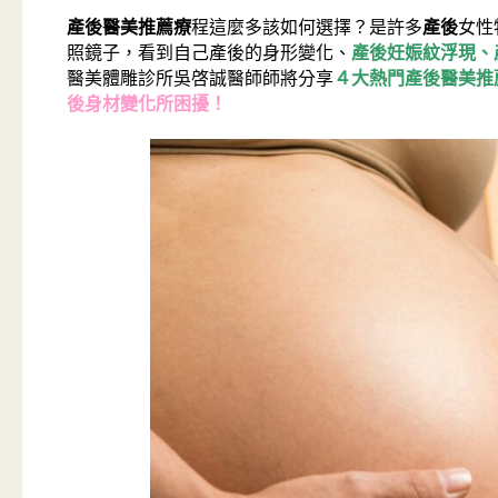
產後醫美推薦療
程這麼多該如何選擇？是許多
產後
女性
照鏡子，看到自己產後的身形變化、
產後妊娠紋浮現、
醫美體雕診所吳啓誠醫師師將分享
４大熱門產後醫美推
後身材變化所困擾！