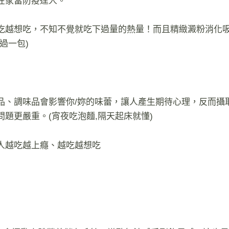
在家當防疫達人。
吃越想吃，不知不覺就吃下過量的熱量！而且精緻澱粉消化
過一包)
品、調味品會影響你/妳的味蕾，讓人產生期待心理，反而攝
題更嚴重。(宵夜吃泡麵,隔天起床就懂)
人越吃越上癮、越吃越想吃