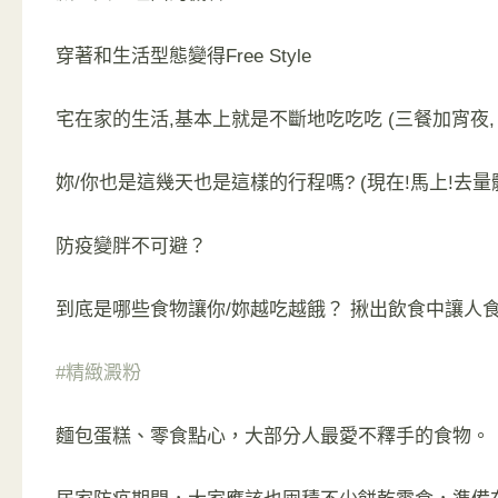
穿著和生活型態變得Free Style
宅在家的生活,基本上就是不斷地吃吃吃 (三餐加宵夜,
妳/你也是這幾天也是這樣的行程嗎? (現在!馬上!去量體重
防疫變胖不可避？
到底是哪些食物讓你/妳越吃越餓？ 揪出飲食中讓人食
#精緻澱粉
麵包蛋糕、零食點心，大部分人最愛不釋手的食物。