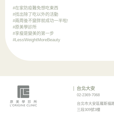
#在家防疫難免想吃東西
#找出除了吃以外的活動
#兩周後不變胖就成功一半啦!
#原美學診所
#享瘦是變美的第一步
#LessWeightMoreBeauty
台北大安
02-2369-7068
台北市大安區羅斯福
三段309號3樓