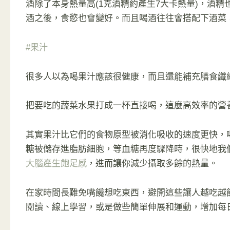
酒除了本身熱量高(1克酒精約產生7大卡熱量)，酒
酒之後，食慾也會變好。而且喝酒往往會搭配下酒菜
#果汁
很多人以為喝果汁應該很健康，而且還能補充膳食纖
把要吃的蔬菜水果打成一杯直接喝，這麼高效率的營
其實果汁比它們的食物原型被消化吸收的速度更快，
糖被儲存進脂肪細胞，等血糖再度驟降時，很快地我
大腦產生飽足感
，進而讓你減少攝取多餘的熱量。
在家時間長難免嘴饞想吃東西，避開這些讓人越吃越
閱讀、線上學習，或是做些簡單伸展和運動，增加每