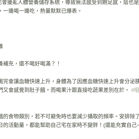
精也會擾亂人體營養儲存系統，導致無法感受到飽足感，這也
，一邊喝一邊吃，熱量默默已爆表。
維
養補充，還不喝好喝滿？！
喝完會讓血糖快速上升，身體為了因應血糖快速上升會分泌
們又會感覺到肚子餓。而喝果汁跟直接吃蔬果差別在於，
#
餓的食物類別，若不可避免時也要減少攝取的頻率。安排除
日的活動量，都能幫助自己宅在家時不變胖！(還能充實自己