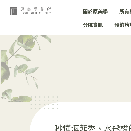
關於原美學
所有
分院資訊
預約諮
秒懂海菲秀、水飛梭