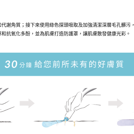
和代謝角質；接下來使用綠色探頭吸取及加強清潔深層毛孔髒污
華和抗氧化多酚，並為肌膚打造防護罩，讓肌膚散發健康光彩。