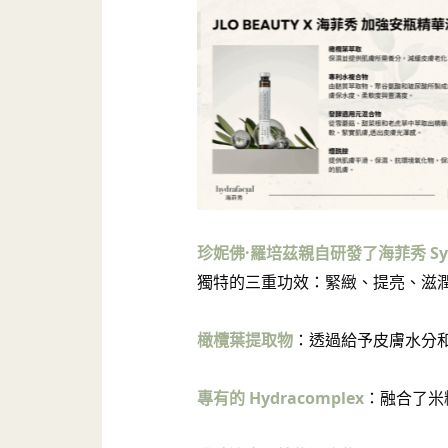
珍妮佛·羅培茲親自研發了海菲秀 Sy
獨特的三重功效：緊緻、提亮、滋
橄欖葉提取物
：透過給予皮膚水分
專有的 Hydracomplex
：融合了米