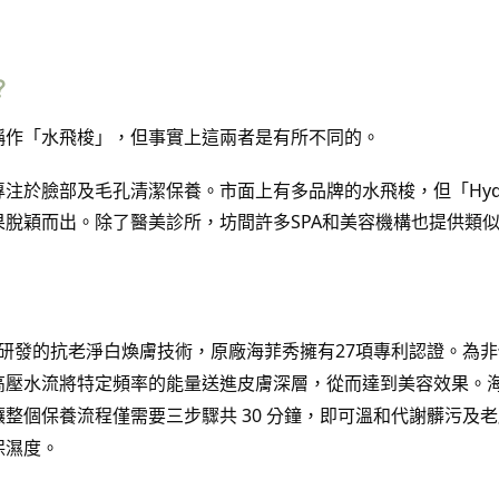
？
稱作
「水飛梭」
，但事實上這兩者是有所不同的。
於臉部及毛孔清潔保養。市面上有多品牌的水飛梭，但「Hydra
果脫穎而出。
除了醫美診所，坊間許多SPA和美容機構也提供類
研發的抗老淨白煥膚技術，原廠海菲秀擁有27項專利認證。為
高壓水流將特定頻率的能量送進皮膚深層，從而達到美容效果。
整個保養流程僅需要三步驟共 30 分鐘，即可溫和代謝髒污及
保濕度。