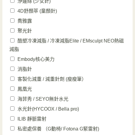
洢蓮絲 (少女針)
4D舒顏萃 (童顏針)
喬雅露
聚光針
酷塑冷凍減脂 / 冷凍減脂Elite / EMsculpt NEO熱磁
減脂
Embody核心美力
消脂針
客製化減重 / 減重針劑 (瘦瘦筆）
鳳凰光
海菲秀 / SEYO無針水光
水光針(HYCOOX / Bella pro)
ILIB 靜脈雷射
私密處保養 （G動椅/ Fotona G緊雷射)