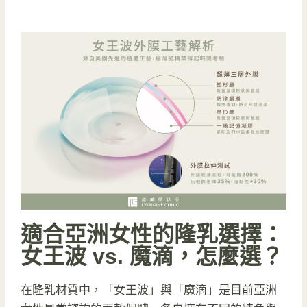
適合亞洲女性的隆乳選擇：
女王波 vs. 魔滴，怎麼選？
在隆乳材質中，「女王波」與「魔滴」是目前亞洲