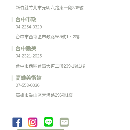
新竹縣竹北市光明六路東一段308號
台中市政
04-2254-3329
台中市西屯區市政路569號1、2樓
台中勤美
04-2321-2025
台中市西區台灣大道二段239-1號1樓
高雄美術館
07-553-0036
高雄市鼓山區青海路296號1樓