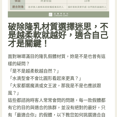
破除隆乳材質選擇迷思，不
是越柔軟就越好，適合自己
才是關鍵！
面對琳瑯滿目的隆乳假體材質，妳是不是也曾有這
樣的疑問？
「是不是越柔軟越自然？」
「水滴型會不會比圓形看起來更真？」
「大家都選魔滴或女王波，那我是不是也應該跟
風？」
這些都諮詢時客人常常會問的問題，每一款假體都
有它的目的與適合的族群，並沒有絕對的最好，只
有「最適合你」的假體，以下教您如何挑選適合自