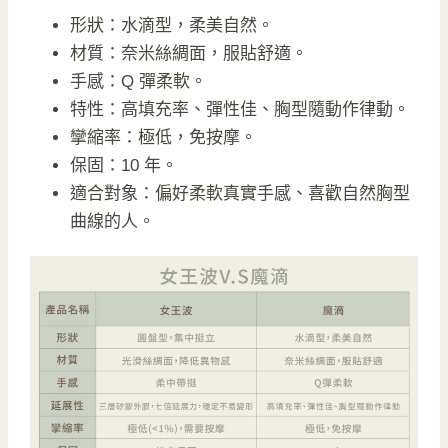
形狀：水滴型，柔美自然。
材質：奈米絲綢面，服貼舒適。
手感：Q 彈柔軟。
特性：高填充率、彈性佳、胸型隨動作律動。
攣縮率：極低，免按摩。
保固：10 年。
適合對象：偏好柔軟真實手感、喜歡自然胸型
曲線的人。